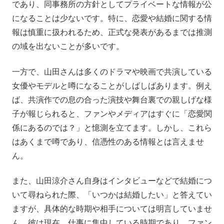
であり、同事務所の方針としてプライベートな情報が公
になることは少ないです。特に、恋愛や結婚に関する情
報は慎重に扱われるため、正式な発表があるまでは推測
の域を出ないことが多いです。
一方で、山田さんは多くのドラマや映画で共演している
女優やモデルと噂になることがしばしばあります。例え
ば、共演作での息の合った演技や舞台裏での親しげな様
子が報じられると、ファンやメディアはすぐに「恋愛関
係にあるのでは？」と憶測を立てます。しかし、これら
はあくまで噂であり、信憑性のある情報とは言えませ
ん。
また、山田涼介さん自身はインタビューなどで結婚につ
いて尋ねられた際、「いつかは結婚したい」と答えてい
ますが、具体的な時期や相手については明言していませ
ん。彼は現在、仕事に集中している時期であり、ファン